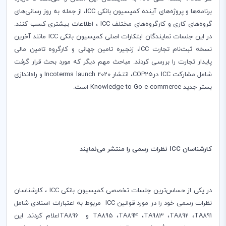
برنامه‌ها و پروژه‌های آینده کمیسیون بانکی‌
ICC
، از جمله به روز رسانی‌های
گروه‌های کاری و کار
گروه‌های مختلف
ICC
، اطلاعات بیشتری کسب کنند.
در این جلسات نمایندگان ابتکارات اصلی کمیسیون بانکی
ICC
مانند آخرین
نسخه ثبت‌نام تجارت‌
ICC
، زنجیره تامین جهانی و کارگروه تامین مالی
پایدار تجارت را بررسی کردند. مباحث مهم دیگر که مورد بحث قرار گرفت
شامل مشارکت
ICC
در‌
COP25
‌، انتشار
Incoterms launch 2020
و راه‌اندازی
بستر جدید
Knowledge to Go e-commerce
است.
کارشناسان
ICC
نظرات رسمی را منتشر می‌نمایند
در یکی از حساس‌ترین جلسات تخصصی کمیسیون بانکی
ICC
، کارشناسان
نظرات رسمی خود را در مورد قوانین
ICC
مربوط به اعتبارات اسنادی شامل
TA891
‌،
TA892
‌،
TA983
‌،
TA894
‌،
TA895
‌ و‌‌
TA896
اعلام کردند. این