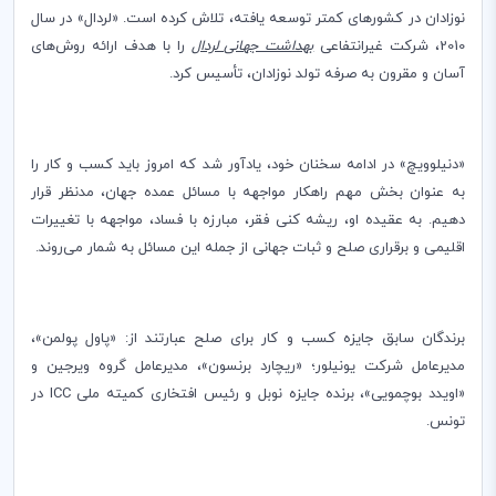
نوزادان در کشورهای کمتر توسعه یافته، تلاش کرده‌ است. «لردال» در سال
2010، شرکت غیرانتفاعی
بهداشت جهانی لردال
را با هدف ارائه روش‌های
آسان و مقرون به صرفه تولد نوزادان، تأسیس کرد.
«دنیلوویچ» در ادامه سخنان خود، یادآور شد که امروز باید کسب و کار را
به عنوان بخش مهم راهکار مواجهه با مسائل عمده جهان، مدنظر قرار
دهیم. به عقیده او، ریشه کنی فقر، مبارزه با فساد، مواجهه با تغییرات
اقلیمی و برقراری صلح و ثبات جهانی از جمله این مسائل به شمار می‌روند.
برندگان سابق جایزه کسب و کار برای صلح عبارتند از: «پاول پولمن»،
مدیرعامل شرکت یونیلور؛ «ریچارد برنسون»، مدیرعامل گروه ویرجین و
«اویدد بوچمویی»، برنده جایزه نوبل و رئیس افتخاری کمیته ملی
ICC
در
تونس.