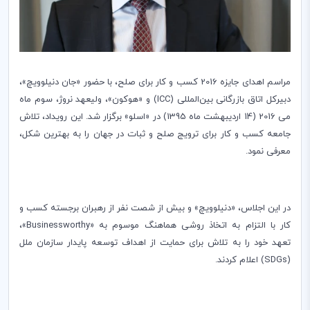
مراسم اهدای جایزه 2016 کسب و کار برای صلح، با حضور «جان دنیلوویچ»،
دبیرکل اتاق بازرگانی بین‌المللی (
ICC
) و «هوکون»، ولیعهد نروژ، سوم ماه
می 2016 (14 اردیبهشت ماه 1395) در «اسلو» برگزار شد. این رویداد، تلاش‌
جامعه کسب و کار برای ترویج صلح و ثبات در جهان را به بهترین شکل،
معرفی نمود.
در این اجلاس، «دنیلوویچ» و بیش از شصت نفر از رهبران برجسته کسب و
کار با التزام به اتخاذ روشی هماهنگ موسوم به «
Businessworthy
»،
تعهد خود را به تلاش برای حمایت از اهداف توسعه پایدار سازمان ملل
(
SDGs
) اعلام کردند. ‌