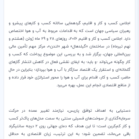
اجلاس کسب و کار و اقلیم، گردهمایی سالانه کسب و کارهای پیشرو و
رهبران سیاسی جهان است که به اقدامات مربوط به آب و هوا اختصاص
دارد. اجلاس کسب و کار و اقلیم 2016، روزهای 28 و 29 ماه ژوئن (هشتم و
نهم تیرماه) در ساختمان «گیلدهال» شهر «لندن»، مرکز مهم تأمین مالی
بین‌المللی جهان، برگزار شد و به بررسی این موضوع پرداخت که کسب و
کار چگونه می‌تواند -و باید- به ایفای نقشی فعال در کاهش انتشار گازهای
گلخانه‌ای و استقرار یک اقتصاد سازگار با آب و هوا بپردازد؛ بنابراین در حال
حاضر، کسب و کار، اقدام برای آب و هوا را محور استراتژی خود قرار داده و
از منافع اقتصادی انجام این عمل، بهره می‌برد.
دستیابی به اهداف توافق پاریس، نیازمند تغییر عمده در حرکت
سرمایه‌گذاری از سوخت‌های فسیلی سنتی به سمت مدل‌های پاک‌تر کسب
و کار کم‌کربن است؛ تا این هدف که دمای جهانی روی 2 درجه سانتیگراد
باقی می‌ماند، تضمین شود؛ به این ترتیب، زیان اقتصادی به حداقل