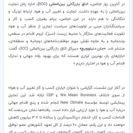
در آخرین روز اجلاس،
اتاق بازرگانی بین‌المللی (
ICC
)
، اداره پانل تجارت
بین‌المللی را به عهده داشت. تجارت و تغییر آب و هوا، ارتباط نزدیک و
تنگاتنگی با هم دارند. در این اجلاس، پیام رهبران کسب و کار و
سیاستگذاران مبنی بر اولویت‌های سیاست تجاری از منظر آب و هوا،
تقویت فعالیت‌های سازگار با محیط زیست (سبز)، لزوم اقدام در سطحی
چندجانبه و به علاوه نقش مهم موافقت‌نامه‌های دوجانبه و منطقه‌ای،
منتشر شد.
«جان دنیلوویچ»
دبیرکل اتاق بازرگانی بین‌المللی (
ICC
)، گفت:
«بازارهای باز، بهترین ابزاری هستند که برای بهبود رفاه جهانی و تدارک
اقدام آب و هوا در اختیار داریم.»
در آغاز این نشست، گزارشی با عنوان «پایان کسب و کار تغییر آب و هوا»
از سوی ائتلاف
We Mean Business
و
CDP
ارائه شد. این تحلیل
پیمایشی توسط مؤسسه
New Climate
انجام شده و پنج اقدام جهانی
درباره آب و هوا را مورد ارزیابی قرار داده است. یافته‌ها نشان می‌دهند که
اقدامات کسب و کار، انتشار دی‌اکسیدکربن را سالانه تا 3.7 بیلیون کاهش
خواهند داد و این رقم، معادل 60 درصد از کل تعهد کشورهای عضو توافق
پاریس برای کاهش انتشار گازهای گلخانه‌ای است. با این حال، کسب و کار