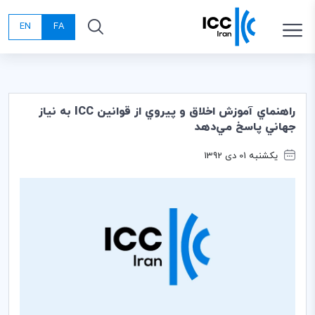
EN
FA
راهنماي آموزش اخلاق و پيروي از قوانين ICC به نياز
جهاني پاسخ مي‌دهد
یکشنبه 01 دی 1392