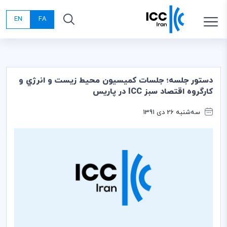
EN
FA
دستور جلسه؛ جلسات كميسيون محيط زيست و انرژي و
كارگروه اقتصاد سبز ICC در پاريس
سه‌شنبه 26 دی 1391