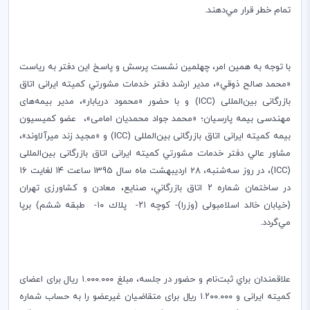
تمام خطر قرار مي‌دهند.
با توجه به همين امر، چهلمین نشست پرسش و پاسخ اين دفتر به رياست
«محمد صالح ذوقي»، مدير ارشد دفتر خدمات مشورتي کمیته ایرانی اتاق
بازرگانی بین‌المللی (
ICC
) و با حضور «محمود دریابار»، مدیر بیمه‌های
مهندسی بیمه پارسیان؛ «محمد جواد محمدیان امامی»، عضو کمیسیون
بیمه کمیته ایرانی اتاق بازرگانی بین‌المللی (
ICC
) و «مجيد زند ميرآلاوند»،‌
مشاور عالي دفتر خدمات مشورتي کمیته ایرانی اتاق بازرگانی بین‌المللی
(
ICC
)، در روز سه‌شنبه، 28 اردیبهشت ماه سال 1395 ساعت ۱۴ لغایت ۱۶
در ساختمان شماره ۲ اتاق بازرگاني، صنايع، معادن و کشاورزی تهران
(خیابان خالد اسلامبولی (وزرا)- کوچه ۲۱- پلاك ۱۰- طبقه ششم)‌ برپا
مي‌گردد.
علاقمندان براي ثبت‌نام و حضور در جلسه، مبلغ ۱.۰۰۰.۰۰۰ ریال برای اعضای
کمیته ایرانی و ۱.۲۰۰.۰۰۰ ريال برای متقاضيان غیرعضو را به حساب شماره