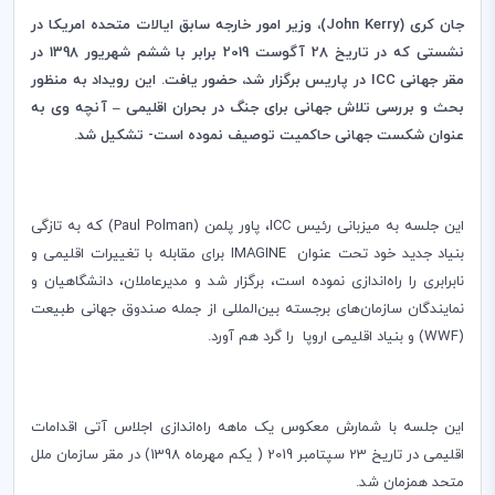
جان کری (
John Kerry
)، وزیر امور خارجه سابق ایالات متحده امریکا در
نشستی که در تاریخ 28 آگوست 2019 برابر با ششم شهریور 1398 در
مقر جهانی
ICC
در پاریس برگزار شد، حضور یافت. این رویداد به منظور
بحث و بررسی تلاش جهانی برای جنگ در بحران اقلیمی
–
آنچه وی به
عنوان شکست جهانی حاکمیت توصیف نموده است- تشکیل شد.
این جلسه به میزبانی رئیس‌
ICC
، پاور پلمن (
Paul Polman
) که به تازگی
بنیاد جدید خود تحت عنوان
IMAGINE
برای مقابله با تغییرات اقلیمی و
نابرابری را راه‌اندازی نموده است، برگزار شد و مدیر‌عاملان، دانشگاهیان و
نمایندگان سازمان‌های برجسته بین‌المللی از جمله صندوق جهانی طبیعت
(
WWF
) و بنیاد اقلیمی اروپا را گرد هم آورد.
این جلسه با شمارش معکوس یک ماهه راه‌اندازی اجلاس آتی اقدامات
اقلیمی در تاریخ 23 سپتامبر 2019 ( یکم مهرماه 1398) در مقر سازمان ملل
متحد همزمان شد.