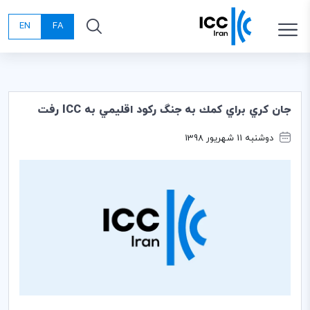
EN
FA
جان كري براي كمك به جنگ ركود اقليمي به ICC رفت
دوشنبه 11 شهریور 1398