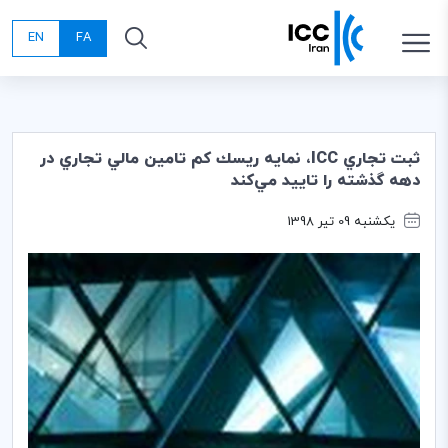
EN
FA
ثبت تجاري ICC، نمايه ريسك كم تامين مالي تجاري در
دهه گذشته را تاييد مي‌كند
یکشنبه 09 تیر 1398