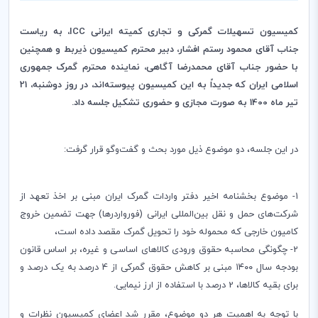
کمیسیون تسهیلات گمرکی و تجاری کمیته ایرانی ICC، به ریاست
جناب آقای محمود رستم افشار، دبیر محترم کمیسیون ذیربط و همچنین
با حضور جناب آقای محمدرضا آگاهی، نماینده محترم گمرک جمهوری
اسلامی ایران که جدیداً به این کمیسیون پیوسته‌اند، در روز دوشنبه، 21
تیر ماه 1400 به صورت مجازی و حضوری تشکیل جلسه داد.
در این جلسه، دو موضوع ذیل مورد بحث ‌و ‌گفت‌وگو قرار گرفت:
1- موضوع بخشنامه اخیر دفتر واردات گمرک ایران‌ مبنی بر اخذ تعهد از
شرکت‌های حمل و نقل بین‌المللی ایرانی (فورواردرها) جهت تضمین خروج
کامیون خارجی که محموله خود را تحویل گمرک مقصد داده است،
2- چگونگی محاسبه حقوق ورودی کالاهای اساسی‌ و غیره، بر اساس قانون
‌بودجه سال ۱۴۰۰ مبنی بر کاهش حقوق گمرکی از 4 درصد به یک درصد و
برای بقیه کالاها، 2 درصد با استفاده از ارز نیمایی.
با توجه به اهمیت هر دو ‌موضوع، مقرر شد اعضای کمیسیون نظرات و