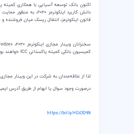
اکنون بانک توسعه آسیایی با همکاری کمیته پ
قانون اینکوترمز، انتقال ریسک میان فروشنده و خ
سخنرانان وبینار مجازی اینکوترمز 2020، «
rodze
کمیسیون بانکی کمیته پاکستانی
ICC
خواهند بود
لذا از علاقه‌مندان به شرکت در این وبینار مجازی
درصورت وجود سوال یا ابهام از طریق آدرس ایمیل academy@icc-iran.com با کمیته ایرانی ICC تماس حاصل فرما
https://bit.ly/2G1OD9N