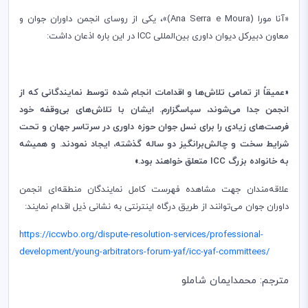
«آنا مورا (
Ana Serra e Moura
)»، یکی از روسای انجمن داوران جوان و
معاون دبیرکل دیوان داوری بین
المللی
ICC
در این‌ باره اذعان داشت:
«عمیقاً از تمامی تلاش
ها و اقدامات انجام شده توسط نمایندگانی که از
انجمن جدا می
شوند، سپاسگزارم. ایشان با تلاش
های بی‌وقفه خود
فرصت‌های زیادی را برای نسل جوان حوزه داوری در سرتاسر جهان و تحت
شرایط سخت و چالش‌برانگیز دو ساله گذشته، ایجاد نمودند. و همیشه
به خانواده بزرگ
ICC
متعلق خواهند بود.»
علاقه
مندان جهت مشاهده فهرست کامل نمایندگان منطقه
ای انجمن
داوران جوان می
توانند از طریق درگاه اینترنتی به نشانی ذیل اقدام نمایند:
https://iccwbo.org/dispute-resolution-services/professional-
development/young-arbitrators-forum-yaf/icc-yaf-committees/
مترجم: محمدایمان شاملو