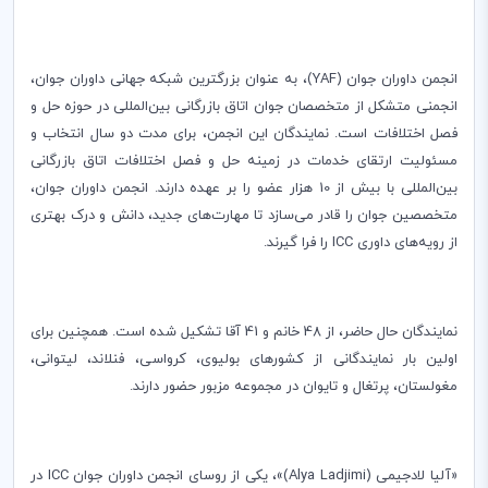
انجمن داوران جوان (
YAF
)، به عنوان بزرگترین شبکه جهانی داوران جوان،
انجمنی متشکل از متخصصان جوان اتاق بازرگانی بین‌المللی در حوزه حل و
فصل اختلافات است. نمایندگان این انجمن، برای مدت دو سال انتخاب و
مسئولیت ارتقای خدمات در زمینه حل و فصل اختلافات اتاق بازرگانی
بین‌المللی با بیش از 10 هزار عضو را بر عهده دارند. انجمن داوران جوان،
متخصصین جوان را قادر می‌سازد تا مهارت‌های جدید، دانش و درک بهتری
از رویه‌های داوری
ICC
را فرا گیرند.
نمایندگان حال حاضر، از 48 خانم و 41 آقا تشکیل شده
است. همچنین برای
اولین بار نمایندگانی از کشورهای بولیوی، کرواسی، فنلاند، لیتوانی،
مغولستان، پرتغال و تایوان در مجموعه مزبور حضور دارند.
«آلیا لادجیمی (
Alya Ladjimi
)»، یکی از روسای انجمن داوران جوان ‌
ICC
در