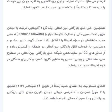
فراهم می
سازد، نظارت نمایند. چنین رویدادهایی به افراد جوان این فرصت
را می
دهد تا مستقیماً از متخصصین مجرب کسب تجربه نمایند.
همچنین اخیراً اتاق بازرگانی بین
المللی، یک گروه آفریقایی مرتبط با انجمن
مزبور تحت سرپرستی و هدایت «دیامانا دیاوارا (
Diamana Diawara
)»، مدیر
جدید منطقه
ای در حوزه آفریقا را تشکیل داده
است. گروه مزبور، حضور و
دسترسی به خدمات اتاق بازرگانی بین
المللی در منطقه را گسترش داده و
از تلاش‌های
ICC
در سازماندهی شبکه اتاق بازرگانی بین
المللی
در سطوح
ملی، منطقه
ای و بومی- محلی به منظور کاربرد کسب و کار برای همگان در
قاره آفریقا، حمایت می
نماید.
اعطای مسئولیت به اعضای جدید رسماً در تاریخ 29 سپتامبر‌ 2021 (مطابق
با 7 مهر‌) همزمان با کنفرانس جهانی انجمن داوران جوان اتاق بازرگانی
بین
المللی و به صورت مجازی انجام خواهد شد.