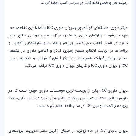
زمینه حل و فصل اختلافات در سراسر آسیا امضا کردند.
مرکز داوری منطقه‌ای کوالامپور و دیوان داوری
ICC
با امضا این تفاهم‌نامه
جهت پیشرفت و ارتقای مالزی به عنوان مرکزی امن و مرجعی صالح برای
داوری در آسیا فعالیت می‌کنند. این امر با حمایت و سازماندهی آموزش و
برنامه‌ها در نهایت ارتقای سطح رهبری افکار و آگاهی داوری در منطقه
انجام خواهد پذیرفت­. همچنین ­ا­­­­ین مرکز فضای کنفرانس و استماع را برای
ICC
و ­دیوان داوری
ICC
و کاربران دیوان داوری
ICC
فراهم می‌کند.
دیوان داوری
ICC
، یکی از برجسته‌­­­­ترین موسسات داوری جهان است که در
پاریس واقع شده است و این مرکز در اوایل سال رکورد درخشان داوری 966
پرونده را تحت قوانین
ICC
در سال 2016 اعلام کرده است.
دیوان داوری
ICC
در ماه ژوئن، از افتتاح آخرین دفتر مدیریت پرونده­ای