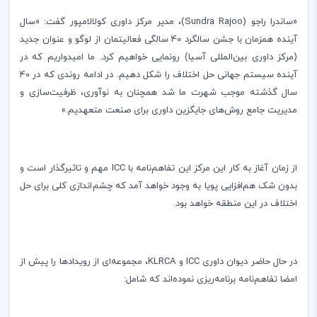
«ساندرا راجو (
Sundra Rajoo
)، مدیر مرکز داوری کولالامپور گفت‌: «سال
آینده همزمان با جشن سالگرد 40 سالگی فعالیتمان از لوگو و عنوان جدید
(مرکز داوری بین‌المللی آسیا) رونمایی خواهیم کرد. ما امیدواریم که در
آینده سیستم جهانی حل اختلاف را شکل دهیم. در ادامه روندی که در 40
سال گذشته موجب شهرت ما شد همچنان به نو­آوری، ظرفیت‌سازی و
مدیریت­ جامع روش‌های جایگزین داوری برای صنعت متعهدیم.»
از زمان ­آغاز به کار این مرکز این تفاهم‌نامه ­با­
ICC
­مهم و تاثیرگذار است و
بدون شک هم‌افزایی پویا به وجود خواهد آمد که چشم‌اندازی کلی برای حل
اختلاف در این منطقه خواهد بود.
در حال حاضر دیوان داوری
ICC
و
KLRCA
، مجموعه‌‌ای از رویداد­ها را پیش از
امضا تفاهم‌نامه برنامه‌ریزی نموده‌اند که شامل: