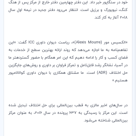
خود در سنگاپور خبر داد. این دفتر چهارمین دفتر خارج از مرکز پس از هنگ
کنگ، نیویورک و برزیل است. انتظار می‌رود دفتر جدید در نیمه اول سال
2018 آغاز به کار کند.
«الکسیس مور (
Alexis Mourre
)»، ریاست دیوان داوری
ICC
گفت: «این
تفاهم‌­­­نامه به ما اجازه می‌دهد که روند ارائه بهترین سطح از خدمات به
فضای کسب و کار را ادامه دهیم که این امر همگام با حضور گسترده­تر ما
در آسیا­، نشانگر رشد قابل­‌تامل و تمرکز فراوان بر داوری و روش‌های جایگزین
حل اختلاف (
ADR
) است. ما مشتاق همکاری با دیوان داوری کوالالامپور
هستیم.»
در سال‌های اخیر مالزی به قطب ­بین­‌المللی برای حل اختلاف تبدیل شده
است. این مرکز با رسیدگی به 637 پرونده در سال 2016، به عنوان مرکز
بین‌­المللی شناخته می‌شود.