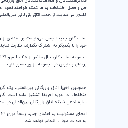
مذاکره‏کنندگان و هماهنگ
کنندگان اتاق بازرگا
حل و فصل اختلافات به ما کمک خواهند نمود.
کلیدی در حمایت از هدف اتاق بازرگانی بین
الملل
نمایندگان جدید انجمن می
بایست بر تعدادی از 
خود را با یکدیگر به اشتراک بگذارند، نظارت نمای
مجموعه نمایندگان حال حاضر از 48 خانم و 41 آقا تشکیل شده
پرتغال و تایوان در مجموعه مزبور حضور دارند.
همچنین اخیراً اتاق بازرگانی بین
المللی، یک گرو
منطقه
ای در حوزه آفریقا تشکیل داده
است. گروه
سازماندهی شبکه اتاق بازرگانی بین
المللی
در سطو
اعطای مسئولیت به اعضای جدید رسماً مورخ 29 سپتامبر‌ 2021 (مطابق با 7 مهر ماه 1400)، همزمان با کنفرانس جهانی انجمن داوران جوان اتاق بازرگانی بین
به صورت مجازی انجام خواهد شد.