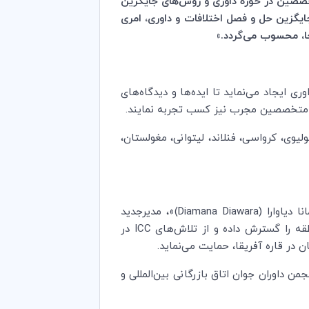
تخصصین در حوزه داوری و روش
های جایگزین
یگزین حل و فصل اختلافات و داوری، امری
جا، محسوب می
گردد.»
وری ایجاد می
نماید تا ایده
ها و دیدگاه
های
 متخصصین مجرب نیز کسب تجربه نمایند.
یوی، کرواسی، فنلاند، لیتوانی، مغولستان،
 دیاوارا (
Diamana Diawara
)»، مدیرجدید
طقه را گسترش داده و از تلاش‌های
ICC
در
ن در قاره آفریقا، حمایت می
نماید.
المللی و