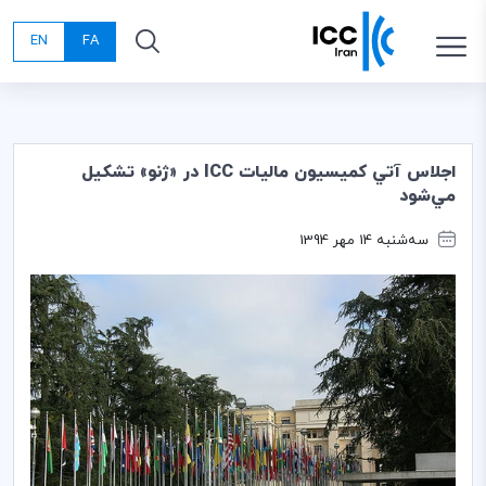
EN
FA
اجلاس آتي كميسيون ماليات ICC در «ژنو» تشكيل
مي‌شود
سه‌شنبه 14 مهر 1394