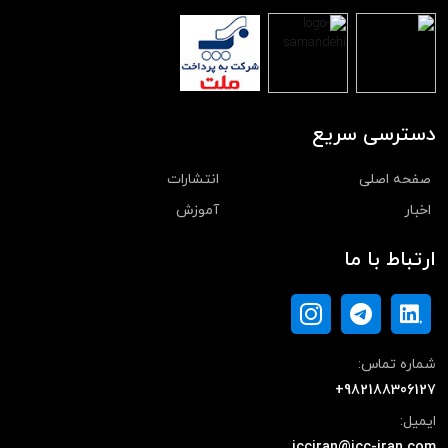
دسترسی سریع
صفحه اصلی
انتشارات
اخبار
آموزش
ارتباط با ما
شماره تماس:
+982188306127
ایمیل:
icciran@icc-iran.com