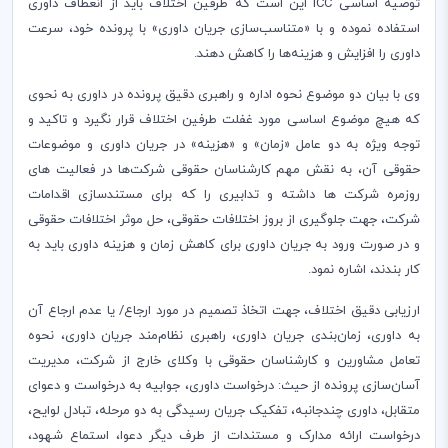
توصیه اساسی
ICC
این است که طرفین اختلاف باید از انعطاف داوری
استفاده نموده و با «متناسب‌سازی جریان داوری» با پرونده خود، سرعت
داوری را افزایش و هزینه‌ها را کاهش دهند.
وی با بیان دو موضوع نحوه اداره و راهبری دقیق پرونده در داوری به نحوی
که هیچ موضوع اساسی مورد غفلت طرفین اختلاف قرار نگیرد و تاکید و
توجه ویژه به دو عامل «زمان» و «هزینه» در جریان داوری و موضوعات
حقوقی آن، به نقش مهم کارشناسان حقوقی شرکت‌ها در فعالیت­ های
روزمره شرکت­ ها داشته و تدابیری را که برای مستند‌سازی اقدامات
شرکت، جهت جلوگیری از بروز اختلافات حقوقی، حل موثر اختلافات حقوقی
و در صورت ورود به جریان داوری برای کاهش زمان و هزینه داوری باید به
کار بندند، اشاره نمود.
ارزیابی دقیق اختلاف، جهت اتخاذ تصمیم در مورد ارجاع/ یا عدم ارجاع آن
به داوری، زمان‌بندی جریان داوری، راهبری نظام‌مند جریان داوری، نحوه
تعامل مشاورین و کارشناسان حقوقی با وکلای خارج از شرکت، مدیریت
آسان‌سازی پرونده از حیث: درخواست داوری، جوابیه به درخواست و دعوای
متقابل، داوری چندجانبه، تفکیک جریان رسیدگی به دو مرحله، تبادل لوایح،
درخواست ارائه مدارک و مستندات از طرف دیگر دعوا، استماع شهود،