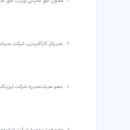
6
. معاون امور مالیاتی وزارت امور اقتصادی ودارای
7
. مدیـرکل کارآفرینـی، شرکت سـرمایـه گذاری خارج
8
. عضو هیئت‌مدیـره شرکت لیزینگ تاجیـر، مسقط، 
9
. عضو هیئت‌مدیره شرکت اورانیوم راسینگ، سوآک