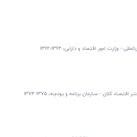
تصـاد کلان - سـازمان برنامه و بـودجـه، 1375-1374