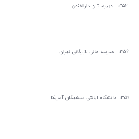
فنون
 تهران
آمریکا