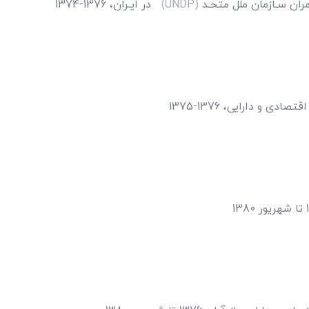
مران سـازمان ملل متحـد
(UNDP)
در ایـران، 1376-1374
دی و دارایی، 1376-1375