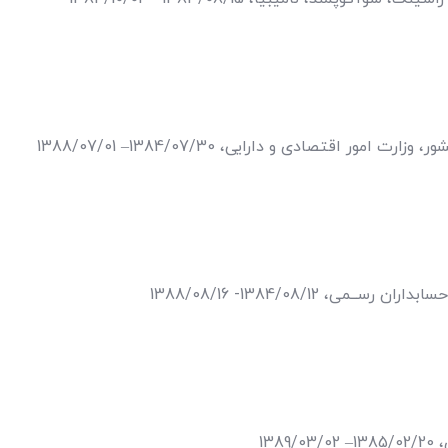
مور اقتصادی و دارایی، 1384/07/30– 1388/07/01
 1384/08/12- 1388/08/16
138