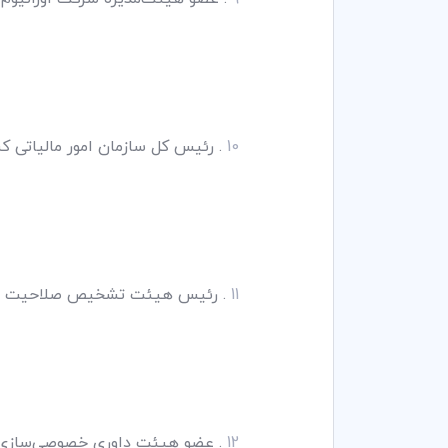
10
. رئیس کل سازمان امور مالیاتی کشور، وزارت ا
11
. رئیس هیئت تشخیص صلاحیت حسابداران رســمی،
12
. عضو هیئت داوری خصوصی‌سازی، 1385/02/20– 9/03/02