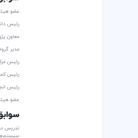
عضو هیئت عل
رئیس دانشک
معاون پژوه
مدیر گروه ف
رئیس مرکز ک
رئیس کمیت
رئیس انجمن کا
عضو هیئت
سوابق
تدریس درو
سیستم‌ها 