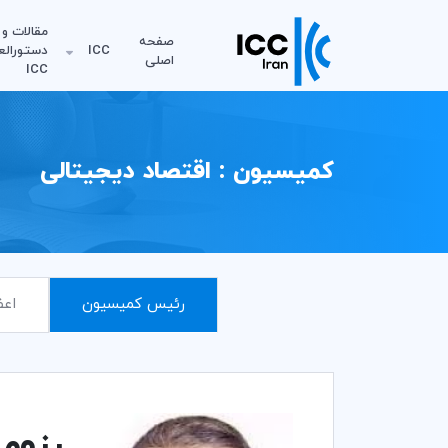
مقالات و
صفحه
ICC
دستورالع
اصلی
ICC
کمیسیون : اقتصاد دیجیتالی
رئیس کمیسیون
اعض
رزومه