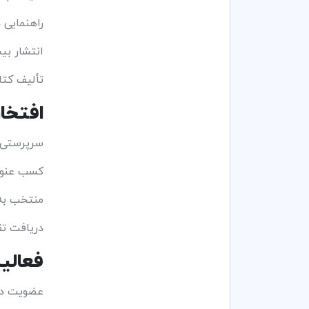
راهنمایی ده
انتشار بیش از ۲۰۰ مقاله علمی در نشریات و کنفران
تألیف کتاب «ت
افتخا
سرپرستی 
کسب عنو
منتخب به‌
دریافت تق
فعالی
عضویت در 