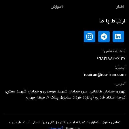
اخبار
آموزش
ارتباط با ما
شماره تماس:
+982188306127
ایمیل:
icciran@icc-iran.com
آدرس:
تهران، خیابان طالقانی، بین خیابان شهید موسوی و خیابان شهید مفتح،
کوچه استاد قادری (پانزده خرداد سابق)، پلاک ۶، طبقه چهارم
تمامی حقوق متعلق به کمیته ایرانی اتاق بازرگانی بین المللی است. طراحی و
اجرا توسط
آی‌تی‌سان